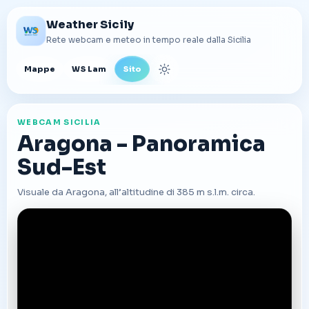
Weather Sicily
Rete webcam e meteo in tempo reale dalla Sicilia
Mappe
WS Lam
Sito
Cambia tema
WEBCAM SICILIA
Aragona - Panoramica
Sud-Est
Visuale da Aragona, all’altitudine di 385 m s.l.m. circa.