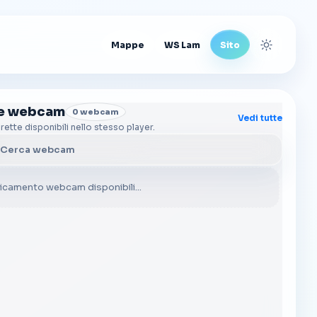
Mappe
WS Lam
Sito
Cambia t
re webcam
0 webcam
Vedi tutte
irette disponibili nello stesso player.
a webcam
icamento webcam disponibili...