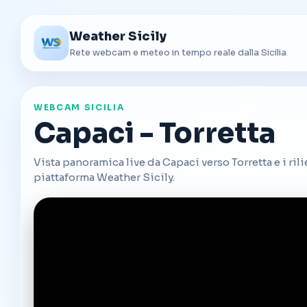
Weather Sicily
Rete webcam e meteo in tempo reale dalla Sicilia
WEBCAM SICILIA
Capaci - Torretta
Vista panoramica live da Capaci verso Torretta e i rilie
piattaforma Weather Sicily.