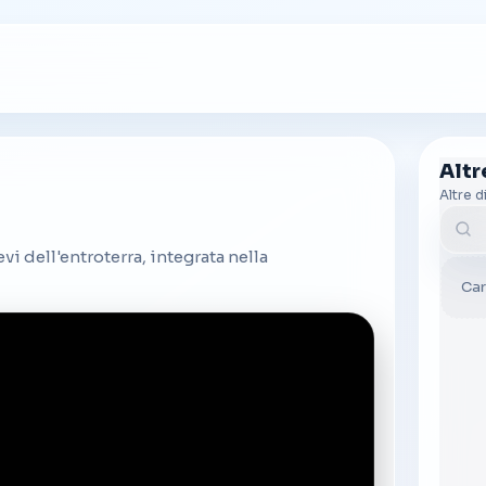
Alt
Altre d
Cerc
vi dell'entroterra, integrata nella
Car