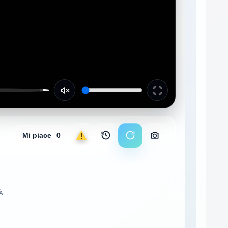
Mi piace
0
Segnala
Archivio immagini
Ricarica stream
Scarica foto
TÀ