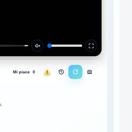
Mi piace
0
Segnala
Archivio immagini
Ricarica stream
Scarica foto
TÀ