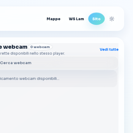
Mappe
WS Lam
Sito
Cambia t
re webcam
0 webcam
Vedi tutte
irette disponibili nello stesso player.
a webcam
icamento webcam disponibili...