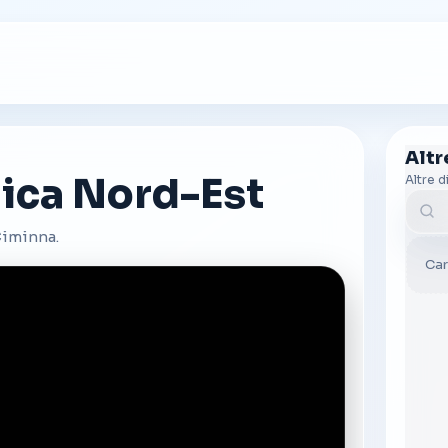
Alt
ica Nord-Est
Altre d
Cerc
Ciminna.
Car