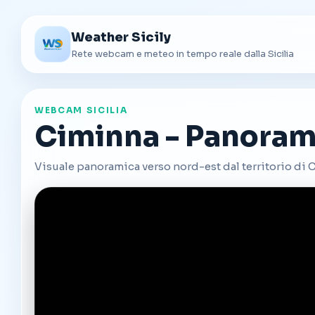
Weather Sicily
Rete webcam e meteo in tempo reale dalla Sicilia
WEBCAM SICILIA
Ciminna - Panoram
Visuale panoramica verso nord-est dal territorio di 