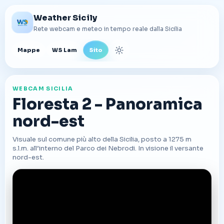
Weather Sicily
Rete webcam e meteo in tempo reale dalla Sicilia
Mappe
WS Lam
Sito
Cambia tema
WEBCAM SICILIA
Floresta 2 - Panoramica
nord-est
Visuale sul comune più alto della Sicilia, posto a 1275 m
s.l.m. all’interno del Parco dei Nebrodi. In visione il versante
nord-est.