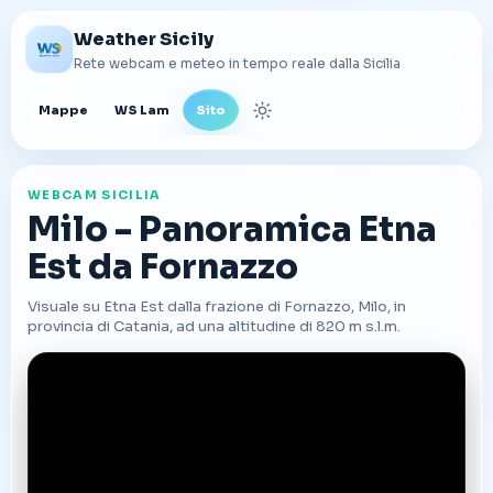
Weather Sicily
Rete webcam e meteo in tempo reale dalla Sicilia
Mappe
WS Lam
Sito
Cambia tema
WEBCAM SICILIA
Milo - Panoramica Etna
Est da Fornazzo
Visuale su Etna Est dalla frazione di Fornazzo, Milo, in
provincia di Catania, ad una altitudine di 820 m s.l.m.