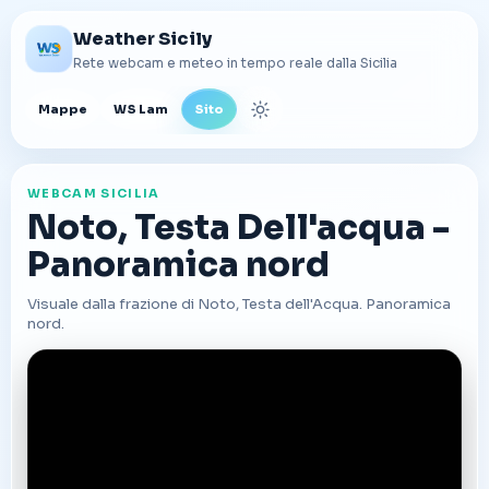
Weather Sicily
Rete webcam e meteo in tempo reale dalla Sicilia
Mappe
WS Lam
Sito
Cambia tema
WEBCAM SICILIA
Noto, Testa Dell'acqua -
Panoramica nord
Visuale dalla frazione di Noto, Testa dell'Acqua. Panoramica
nord.