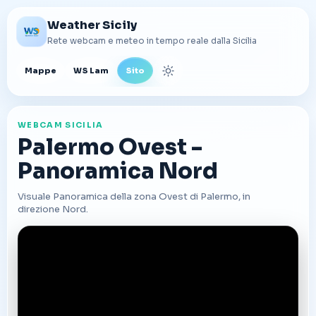
Weather Sicily
Rete webcam e meteo in tempo reale dalla Sicilia
Mappe
WS Lam
Sito
Cambia tema
WEBCAM SICILIA
Palermo Ovest -
Panoramica Nord
Visuale Panoramica della zona Ovest di Palermo, in
direzione Nord.