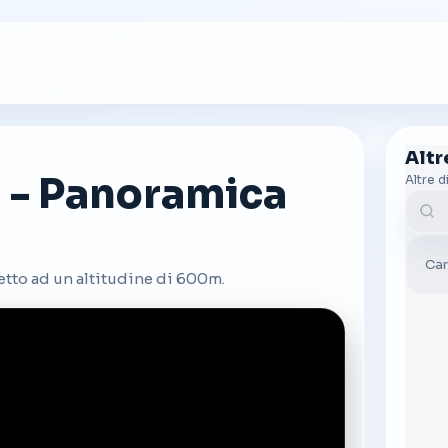
Alt
a - Panoramica
Altre d
Cerc
Car
netto ad un altitudine di 600m.