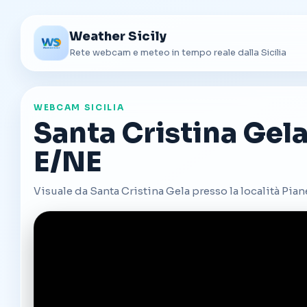
Weather Sicily
Rete webcam e meteo in tempo reale dalla Sicilia
WEBCAM SICILIA
Santa Cristina Gel
E/NE
Visuale da Santa Cristina Gela presso la località Pia