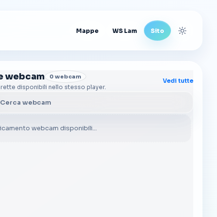
Mappe
WS Lam
Sito
Cambia t
re webcam
0 webcam
Vedi tutte
irette disponibili nello stesso player.
a webcam
icamento webcam disponibili...