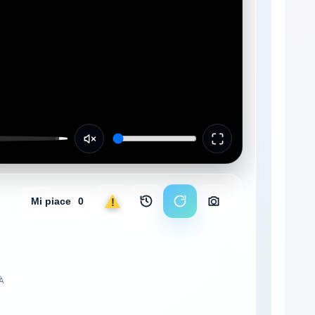
Mi piace
0
Segnala
Archivio immagini
Ricarica stream
Scarica foto
TÀ