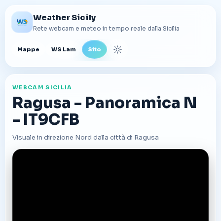
Weather Sicily
Rete webcam e meteo in tempo reale dalla Sicilia
Mappe
WS Lam
Sito
Cambia tema
WEBCAM SICILIA
Ragusa - Panoramica N
- IT9CFB
Visuale in direzione Nord dalla città di Ragusa