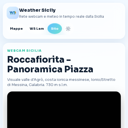
Weather Sicily
Rete webcam e meteo in tempo reale dalla Sicilia
Mappe
WS Lam
Sito
Cambia tema
WEBCAM SICILIA
Roccafiorita -
Panoramica Piazza
Visuale valle d'Agrò, costa ionica messinese, Ionio/Stretto
di Messina, Calabria. 730 m s.l.m.