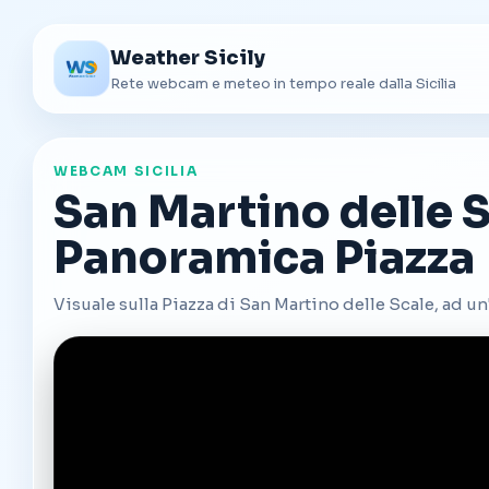
Weather Sicily
Rete webcam e meteo in tempo reale dalla Sicilia
WEBCAM SICILIA
San Martino delle S
Panoramica Piazza
Visuale sulla Piazza di San Martino delle Scale, ad un'