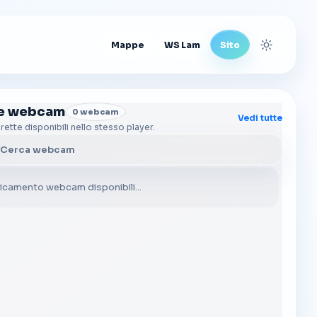
Mappe
WS Lam
Sito
Cambia t
re webcam
0 webcam
Vedi tutte
irette disponibili nello stesso player.
a webcam
icamento webcam disponibili...