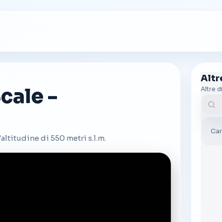
Alt
cale -
Altre d
Cerc
Car
altitudine di 550 metri s.l.m.