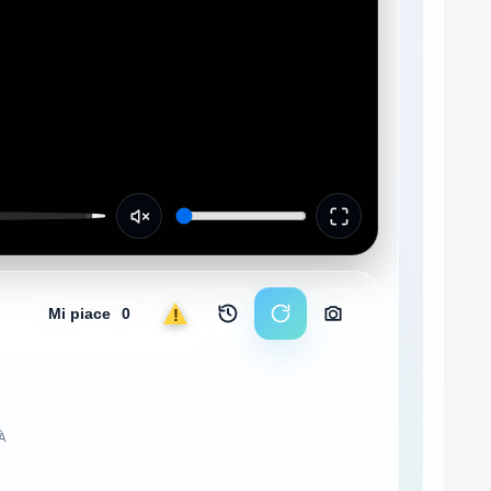
Mi piace
0
Segnala
Archivio immagini
Ricarica stream
Scarica foto
TÀ