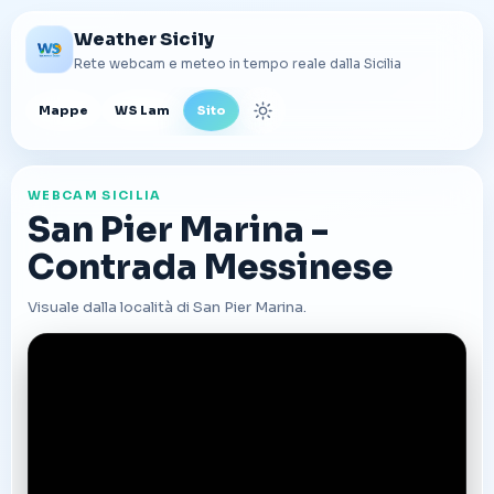
Weather Sicily
Rete webcam e meteo in tempo reale dalla Sicilia
Mappe
WS Lam
Sito
Cambia tema
WEBCAM SICILIA
San Pier Marina -
Contrada Messinese
Visuale dalla località di San Pier Marina.