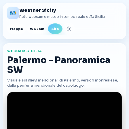
Weather Sicily
Rete webcam e meteo in tempo reale dalla Sicilia
Mappe
WS Lam
Sito
Cambia tema
WEBCAM SICILIA
Palermo - Panoramica
SW
Visuale sui rilievi meridionali di Palermo, verso il monrealese,
dalla periferia meridionale del capoluogo.